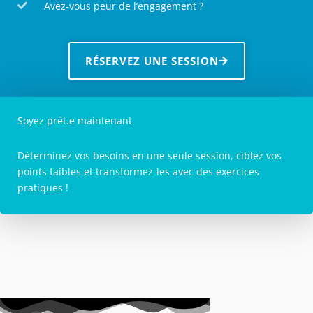
Avez-vous peur de l’engagement ?
RÉSERVEZ UNE SESSION
Soyez prêt.e maintenant
Déterminez vos besoins en une seule session, ciblez vos
points faibles et transformez-les avec des exercices
pratiques !