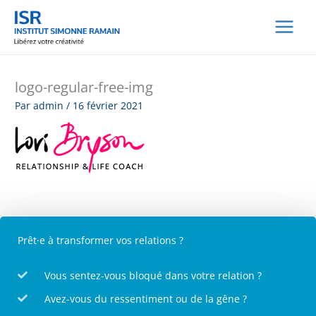
Aller
au
contenu
logo-regular-free-img
Par
admin
/
16 février 2021
Prêt·e à transformer vos relations ?
Vous sentez-vous bloqué dans votre relation ?
Avez-vous du ressentiment ou de la gêne ?