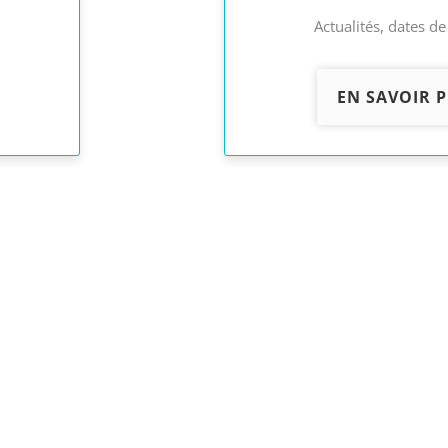
Actualités, dates d
EN SAVOIR 
Soyez prêt.e maint
Déterminez vos beso
vos points faibles 
pratiques !