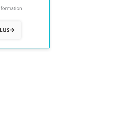
e formation
PLUS
enant
ins en une seule session, ciblez
et transformez-les avec des exercices