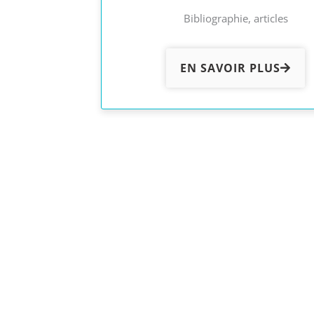
Bibliographie, articles
EN SAVOIR PLUS
Prêt·e à transformer vos relations ?
Vous sentez-vous bloqué dans votre relation ?
Avez-vous du ressentiment ou de la gêne ?
Avez-vous peur de l’engagement ?