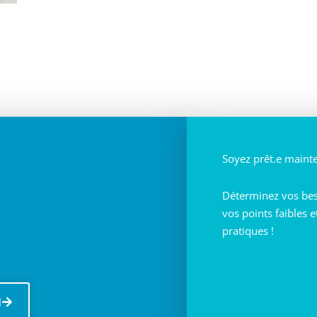
Soyez prêt.e maint
Déterminez vos beso
vos points faibles 
pratiques !
N