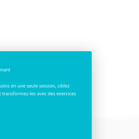
enant
ins en une seule session, ciblez
et transformez-les avec des exercices