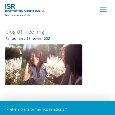
Aller
au
contenu
blog-01-free-img
Par
admin
/
18 février 2021
Prêt·e à transformer vos relations ?