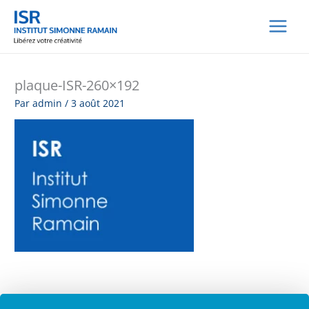
Aller
au
contenu
plaque-ISR-260×192
Par
admin
/
3 août 2021