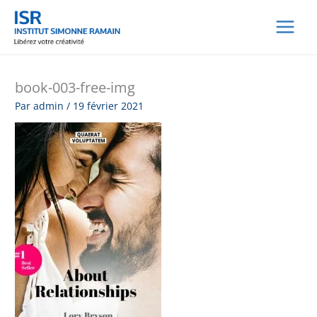
Aller
au
contenu
book-003-free-img
Par
admin
/
19 février 2021