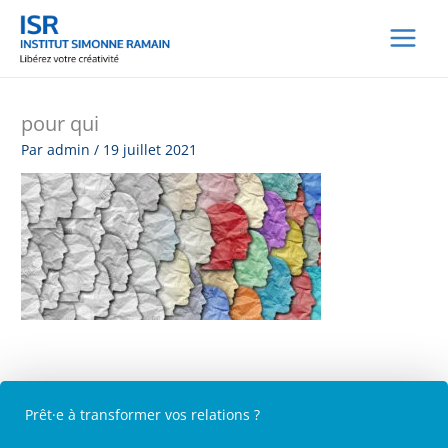
Aller
au
contenu
pour qui
Par
admin
/
19 juillet 2021
Prêt·e à transformer vos relations ?