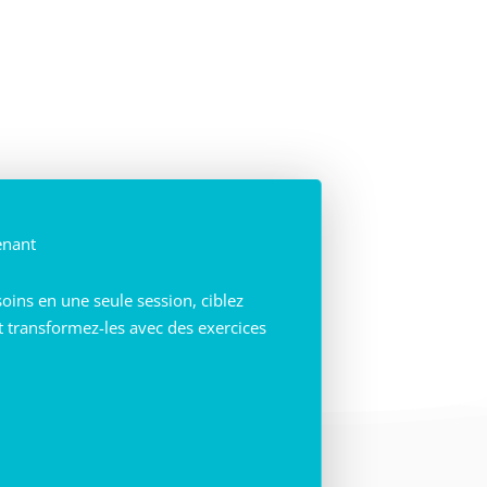
enant
ins en une seule session, ciblez
et transformez-les avec des exercices