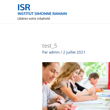
Aller
au
contenu
test_5
Par
admin
/
2 juillet 2021