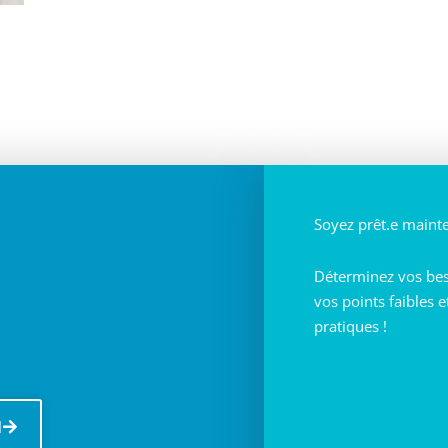
Soyez prêt.e maint
Déterminez vos beso
vos points faibles 
pratiques !
N