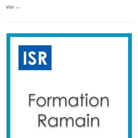
Voir →
Formation
Ramain
·
19-
22
Mai
2025